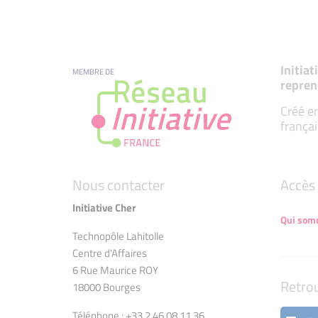
Initia
MEMBRE DE
repren
Créé en
françai
Nous contacter
Accès 
Initiative Cher
Qui som
Technopôle Lahitolle
Centre d'Affaires
6 Rue Maurice ROY
Retro
18000 Bourges
Téléphone : +33 2 46 08 11 36