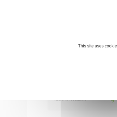
AMELIE BEAUTE
COMMERCE ET RÉPARATION
18110 SAINT-MARTIN-D'AUXIGNY
This site uses cookie
ARIMMOCHECK
IMMOBILIER
18230 SAINT-DOULCHARD