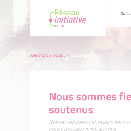
Qui sommes-nous 
Qui s
VOUS ÊTES ICI :
ACCUEIL
LES ENTREPRENEURS
Nous sommes fier
soutenus
Retrouvez dans l'annuaire les ent
cours des dernières années