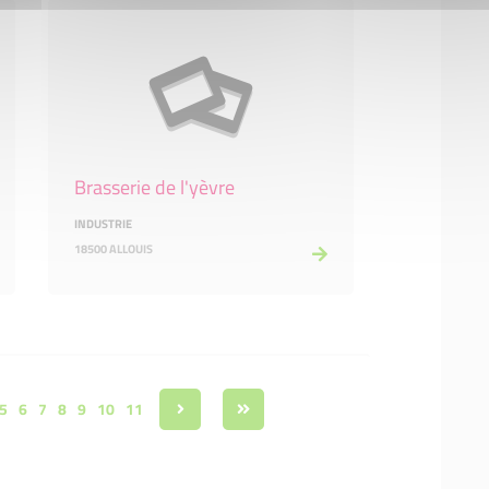
Brasserie de l'yèvre
INDUSTRIE
18500 ALLOUIS
5
6
7
8
9
10
11