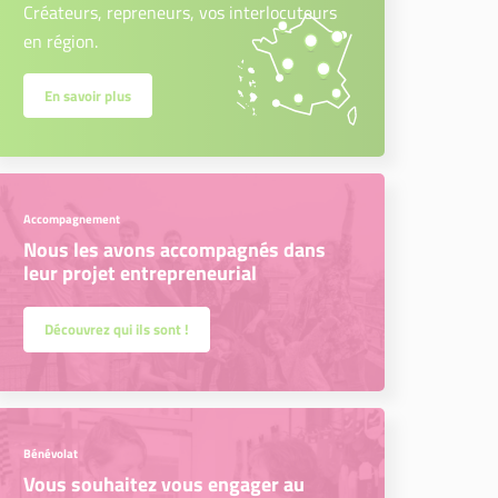
Créateurs, repreneurs, vos interlocuteurs
en région.
En savoir plus
Accompagnement
Nous les avons accompagnés dans
leur projet entrepreneurial
Découvrez qui ils sont !
Bénévolat
Vous souhaitez vous engager au